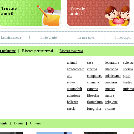
Trovate
Trovate
amici!
amici!
La mia scheda
Il mio diario
Le mie note
I miei ospiti
er nickname
Ricerca per interessi
Ricerca avanzata
animali
casa
letteratura
scienza
arredamento
cinema
medicina
società
arte
computers
misticismo
sport
attivo
culinaria
moderni
teatro
automobili
estremo
musica
turismo
aviazione
filosofia
natura
bellezza
floricoltura
religione
caccia
fotografia
ricamo
utenti
Donne
Uomini