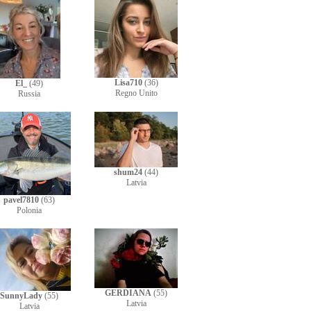
Lisa710
(36)
El_
(49)
Regno Unito
Russia
shum24
(44)
Latvia
pavel7810
(63)
Polonia
GERDIANA
(55)
SunnyLady
(55)
Latvia
Latvia