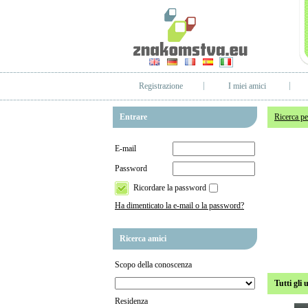
Registrazione
I miei amici
Entrare
Ricerca p
E-mail
Password
Ricordare la password
Ha dimenticato la e-mail o la password?
Ricerca amici
Scopo della conoscenza
Tutti gli 
Residenza