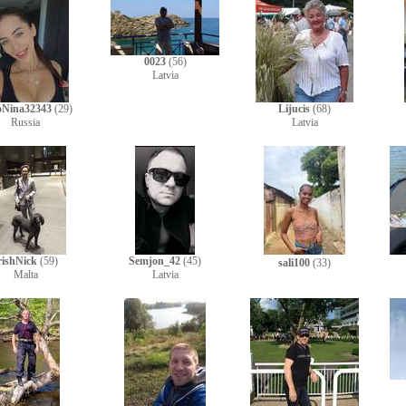
0023
(56)
Latvia
oNina32343
(29)
Lijucis
(68)
Russia
Latvia
rishNick
(59)
Semjon_42
(45)
sali100
(33)
Malta
Latvia