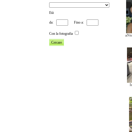
Età
da:
Fino a:
Con la fotografia
aNt
I