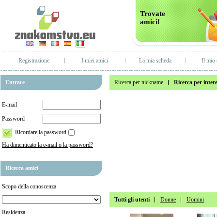
Trovate
amici!
Registrazione
I miei amici
La mia scheda
Il mio 
Entrare
Ricerca per nickname
Ricerca per intere
E-mail
Password
Ricordare la password
Ha dimenticato la e-mail o la password?
Ricerca amici
Scopo della conoscenza
Tutti gli utenti
Donne
Uomini
Residenza