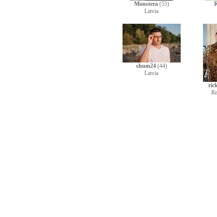
Monstera
(55)
R
Latvia
shum24
(44)
Latvia
ric
Re