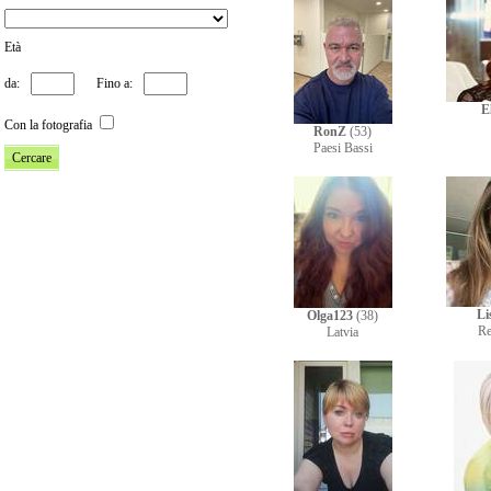
Età
da:
Fino a:
E
Con la fotografia
RonZ
(53)
Paesi Bassi
Li
Olga123
(38)
Re
Latvia