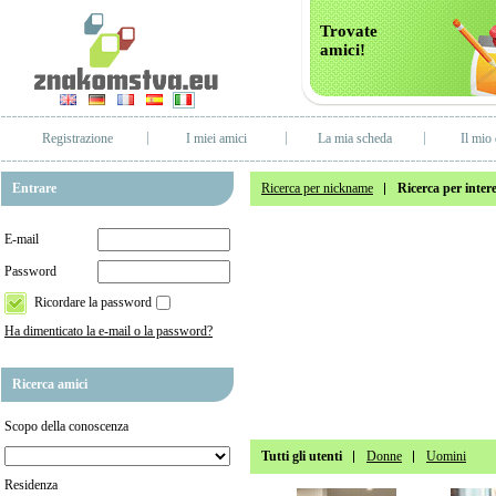
Trovate
amici!
Registrazione
I miei amici
La mia scheda
Il mio 
Entrare
Ricerca per nickname
Ricerca per intere
E-mail
Password
Ricordare la password
Ha dimenticato la e-mail o la password?
Ricerca amici
Scopo della conoscenza
Tutti gli utenti
Donne
Uomini
Residenza