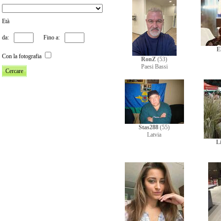
Età
da:
Fino a:
E
Con la fotografia
RonZ
(53)
Paesi Bassi
Stas288
(55)
Latvia
Li