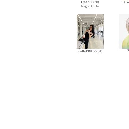
Lisa710
(36)
Iri
Regno Unito
R
qiella199112
(34)