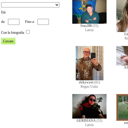
Età
da:
Fino a:
Stas288
(55)
Latvia
Con la fotografia
Li
Re
X
rickywyot
(61)
Regno Unito
GERDIANA
(55)
re
Latvia