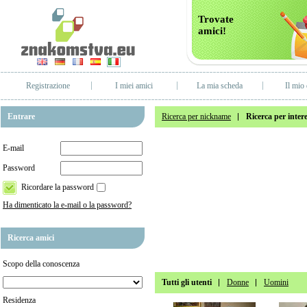
Trovate
amici!
Registrazione
I miei amici
La mia scheda
Il mio 
Entrare
Ricerca per nickname
Ricerca per intere
E-mail
Password
Ricordare la password
Ha dimenticato la e-mail o la password?
Ricerca amici
Scopo della conoscenza
Tutti gli utenti
Donne
Uomini
Residenza