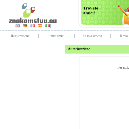
Trovate
amici!
Registrazione
I miei amici
La mia scheda
Il mio 
Autorizzazione
Per util