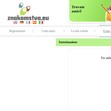
Trovate
amici!
Registrazione
I miei amici
La mia scheda
Il mio 
Autorizzazione
Per util