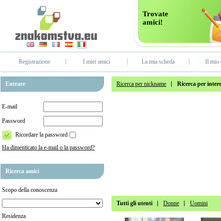
Trovate
amici!
Registrazione
I miei amici
La mia scheda
Il mio 
Entrare
Ricerca per nickname
Ricerca per intere
E-mail
Password
Ricordare la password
Ha dimenticato la e-mail o la password?
Ricerca amici
Scopo della conoscenza
Tutti gli utenti
Donne
Uomini
Residenza