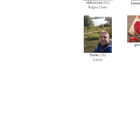
rickywyot
(61)
konta
Regno Unito
geo
Yuriu
(50)
Latvia