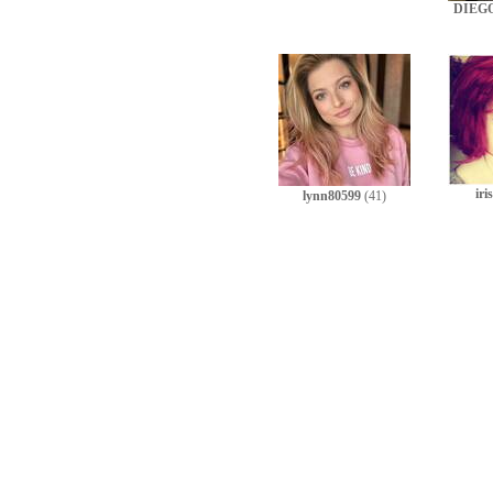
DIEG
iri
lynn80599
(41)