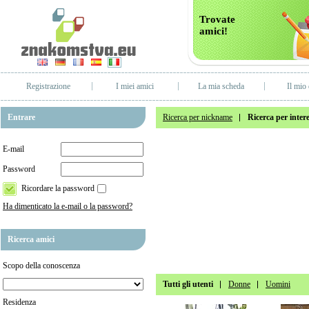
Trovate
amici!
Registrazione
I miei amici
La mia scheda
Il mio 
Entrare
Ricerca per nickname
Ricerca per intere
E-mail
Password
Ricordare la password
Ha dimenticato la e-mail o la password?
Ricerca amici
Scopo della conoscenza
Tutti gli utenti
Donne
Uomini
Residenza