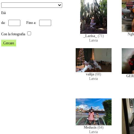
Età
da:
Fino a:
Con la fotografia
Ngb
_Larisa_
(71)
Latvia
valija
(68)
GER
Latvia
Meducis
(64)
Latvia