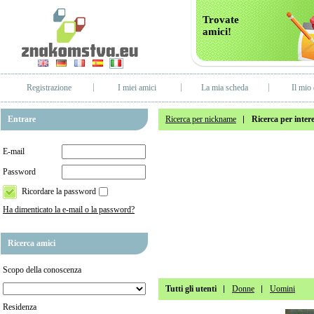
Trovate
amici!
Registrazione
I miei amici
La mia scheda
Il mio 
Entrare
Ricerca per nickname
Ricerca per intere
E-mail
Password
Ricordare la password
Ha dimenticato la e-mail o la password?
Ricerca amici
Scopo della conoscenza
Tutti gli utenti
Donne
Uomini
Residenza