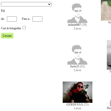
Età
da:
Fino a:
A
infiniti987
(39)
Con la fotografia
Latvia
Juris25
(61)
Latvia
5
GERDIANA
(55)
Hu
Latvia