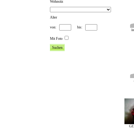
Wohnsitz
Alter
von:
bis:
in
Mit Foto
GE