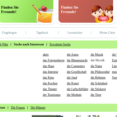
Finden Sie
Finden Sie
Freunde!
Freunde!
Fragebogen
Tagebuch
Lesezeichen
Meine Gäste
h Nike
Suche nach Interessen
Erweiterte Suche
aktiv
die Autos
die Musik
die
das Fotografieren
die Blumenzucht
die Mystik
Ext
das Haus
die Computers
die Natur
Lite
das Interieur
die Gesellschaft
die Philosophie
mod
das Kino
die Jagd
die Religion
Spo
das Kochen
die Kunst
die Schönheit
das Theater
die Luftschiffahrt
die Stickerei
der Tourismus
die Medizin
die Tiere
tzer
Die Frauen
Die Männer