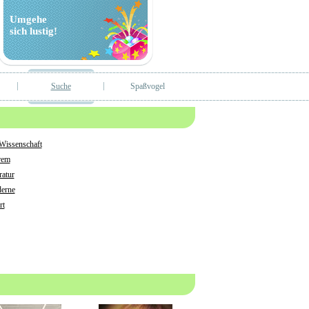
Umgehe
sich lustig!
Suche
Spaßvogel
 Wissenschaft
rem
ratur
erne
rt