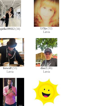
LOja
(52)
qiella199112
(34)
Latvia
leowolf
(53)
diar2
(46)
Latvia
Latvia