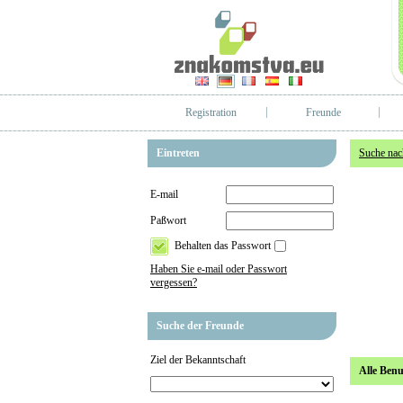
Registration
Freunde
Eintreten
Suche nac
E-mail
Paßwort
Behalten das Passwort
Haben Sie e-mail oder Passwort
vergessen?
Suche der Freunde
Ziel der Bekanntschaft
Alle Benu