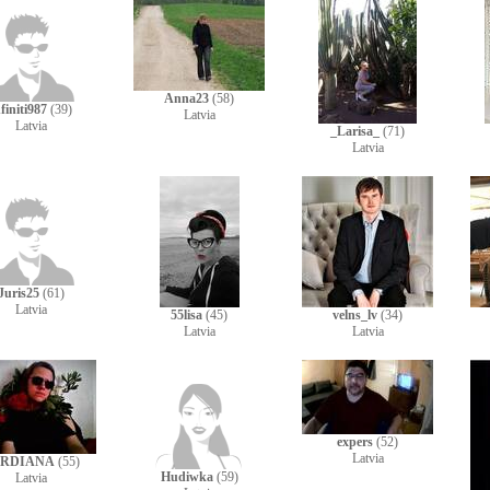
Anna23
(58)
finiti987
(39)
Latvia
Latvia
_Larisa_
(71)
Latvia
Juris25
(61)
Latvia
55lisa
(45)
velns_lv
(34)
Latvia
Latvia
expers
(52)
Latvia
RDIANA
(55)
Hudiwka
(59)
Latvia