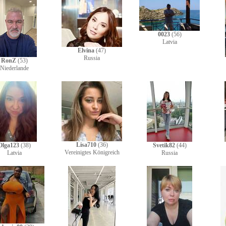
0023
(56)
Latvia
Elvina
(47)
Russia
RonZ
(53)
Niederlande
Lisa710
(36)
Olga123
(38)
Svetik82
(44)
Vereinigtes Königreich
Latvia
Russia