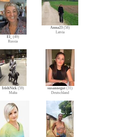
Anna23
(58)
Latvia
El_
(49)
Russia
IrishNick
(59)
susannegut
(31)
Malta
Deutschland