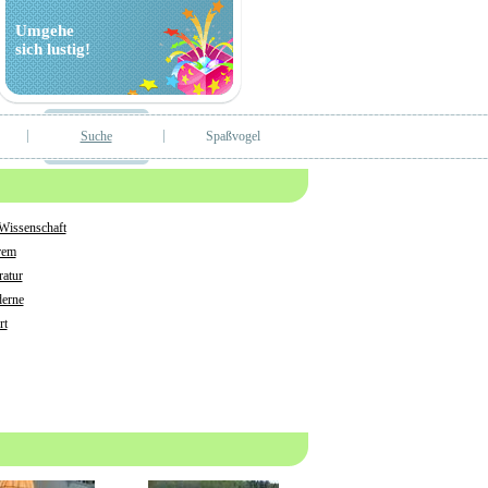
Umgehe
sich lustig!
Suche
Spaßvogel
 Wissenschaft
rem
ratur
erne
rt