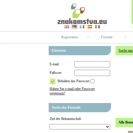
Registration
Freunde
Eintreten
Suche nac
E-mail
Paßwort
Behalten das Passwort
Haben Sie e-mail oder Passwort
vergessen?
Suche der Freunde
Ziel der Bekanntschaft
Alle Benu