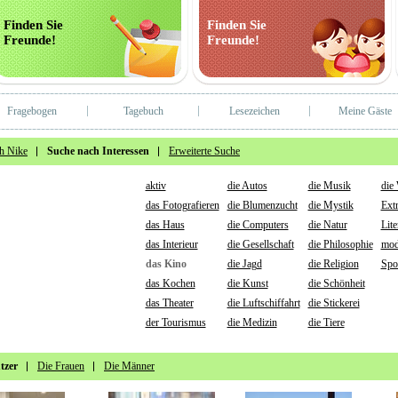
Finden Sie
Finden Sie
Freunde!
Freunde!
Fragebogen
Tagebuch
Lesezeichen
Meine Gäste
h Nike
Suche nach Interessen
Erweiterte Suche
aktiv
die Autos
die Musik
die
das Fotografieren
die Blumenzucht
die Mystik
Ext
das Haus
die Computers
die Natur
Lite
das Interieur
die Gesellschaft
die Philosophie
mod
das Kino
die Jagd
die Religion
Spo
das Kochen
die Kunst
die Schönheit
das Theater
die Luftschiffahrt
die Stickerei
der Tourismus
die Medizin
die Tiere
tzer
Die Frauen
Die Männer