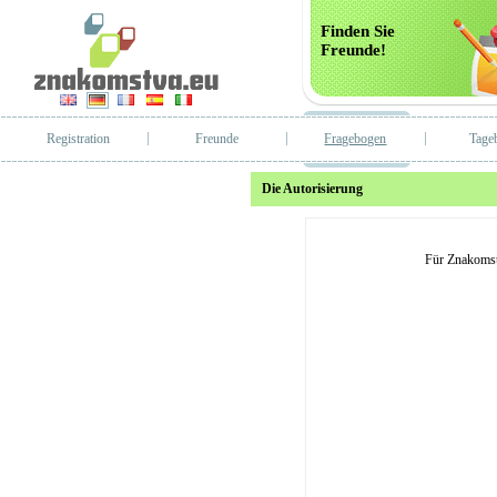
Finden Sie
Freunde!
Registration
Freunde
Fragebogen
Tage
Die Autorisierung
Für Znakomst