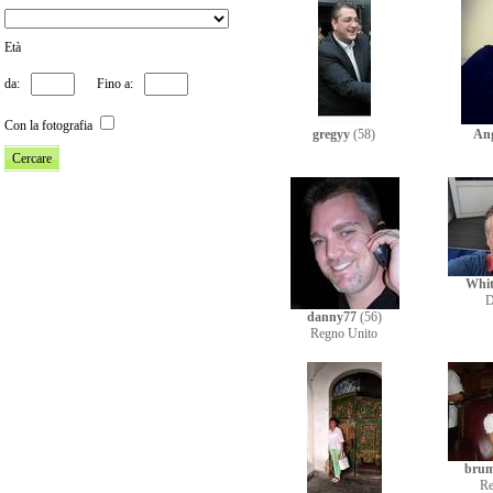
Età
da:
Fino a:
Con la fotografia
gregyy
(58)
Ang
Whit
D
danny77
(56)
Regno Unito
brum
Re