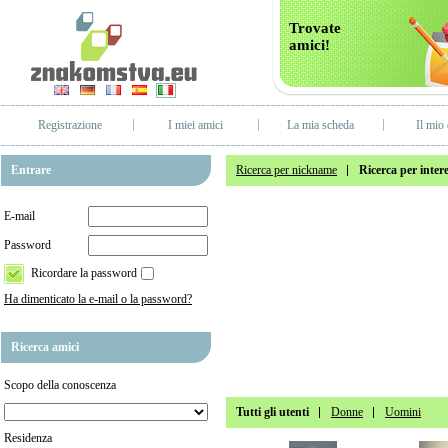
Trovate
amici!
Registrazione
I miei amici
La mia scheda
Il mio 
Entrare
Ricerca per nickname
Ricerca per intere
E-mail
Password
Ricordare la password
Ha dimenticato la e-mail o la password?
Ricerca amici
Scopo della conoscenza
Tutti gli utenti
Donne
Uomini
Residenza