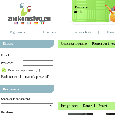
Trovate
amici!
Registrazione
I miei amici
La mia scheda
Il mio 
Entrare
Ricerca per nickname
Ricerca per intere
E-mail
Password
Ricordare la password
Ha dimenticato la e-mail o la password?
Ricerca amici
Scopo della conoscenza
Tutti gli utenti
Donne
Uomini
Residenza