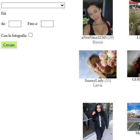
Età
da:
Fino a:
Con la fotografia
aNtoNina32343
(29)
Li
Russia
GER
SunnyLady
(55)
Latvia
Me