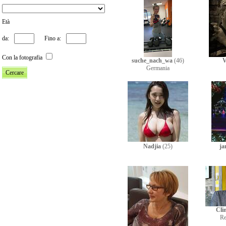
Età
da:
Fino a:
Con la fotografia
suche_nach_wa
(46)
V
Germania
Nadjia
(25)
ja
Cli
Re