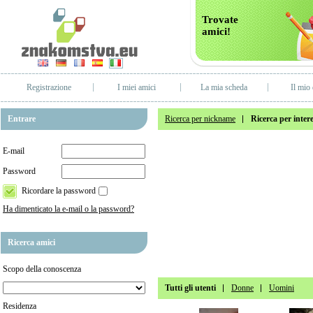
Trovate
amici!
Registrazione
I miei amici
La mia scheda
Il mio 
Entrare
Ricerca per nickname
Ricerca per intere
E-mail
Password
Ricordare la password
Ha dimenticato la e-mail o la password?
Ricerca amici
Scopo della conoscenza
Tutti gli utenti
Donne
Uomini
Residenza