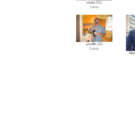
reena
(66)
Latvia
sery86
(40)
Latvia
Mat