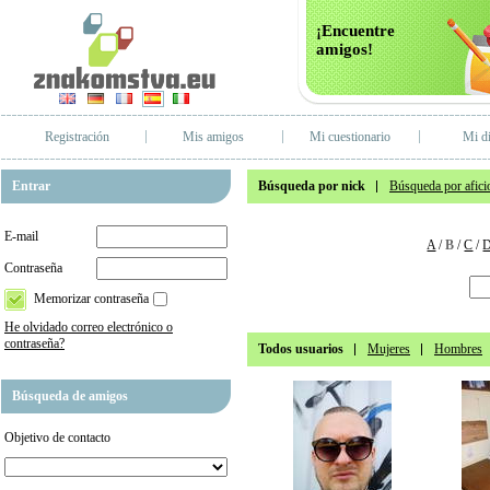
¡Encuentre
amigos!
Registración
Mis amigos
Mi cuestionario
Mi di
Entrar
Búsqueda por nick
Búsqueda por afici
E-mail
A
/
B
/
C
/
Contraseña
Memorizar contraseña
He olvidado correo electrónico o
contraseña?
Todos usuarios
Mujeres
Hombres
Búsqueda de amigos
Objetivo de contacto