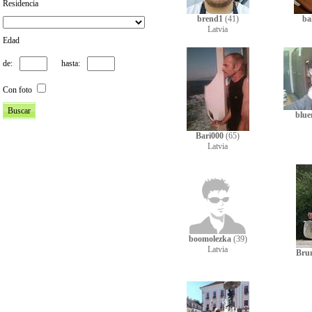
Residencia
brend1
(41)
ba
Latvia
Edad
de:
hasta:
Con foto
blu
Bari000
(65)
Latvia
boomolezka
(39)
Latvia
Bru