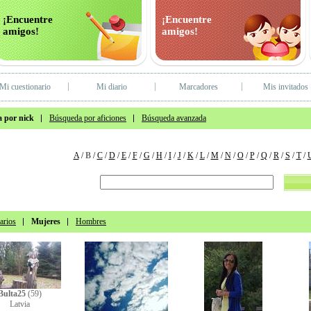
¡Encuentre
¡Encuentre
amigos!
amigos!
Mi cuestionario
Mi diario
Marcadores
Mis invitados
 por nick
Búsqueda por aficiones
Búsqueda avanzada
A
/
B
/
C
/
D
/
E
/
F
/
G
/
H
/
I
/
J
/
K
/
L
/
M
/
N
/
O
/
P
/
Q
/
R
/
S
/
T
/
arios
Mujeres
Hombres
Bulta25
(59)
Latvia