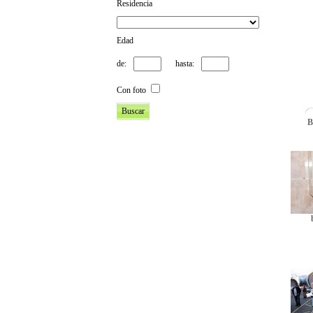
Residencia
Edad
de:
hasta:
Con foto
B