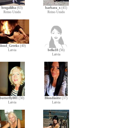
bezgaliiba
(63)
barbara_x
(41)
Reino Unido
Reino Unido
Blond_Greeks
(40)
Latvia
bella18
(56)
Latvia
butterfly001
(50)
Blondinitte
(37)
Latvia
Latvia