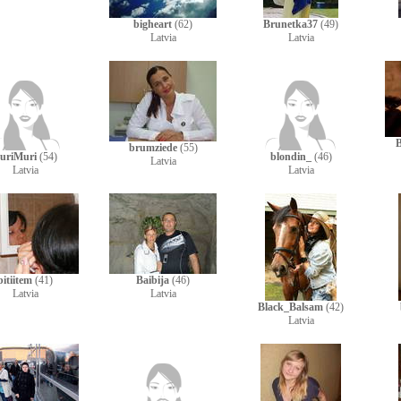
bigheart
(62)
Brunetka37
(49)
Latvia
Latvia
brumziede
(55)
uriMuri
(54)
blondin_
(46)
Latvia
Latvia
Latvia
bitiitem
(41)
Baibija
(46)
Latvia
Latvia
Black_Balsam
(42)
Latvia