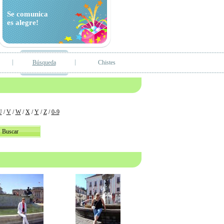
Se comunica
es alegre!
Búsqueda
Chistes
U
/
V
/
W
/
X
/
Y
/
Z
/
0-9