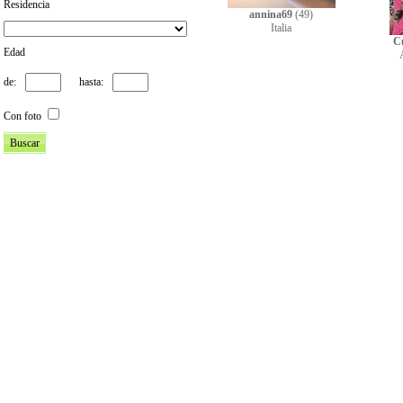
Residencia
annina69
(49)
Italia
C
Edad
de:
hasta:
Con foto