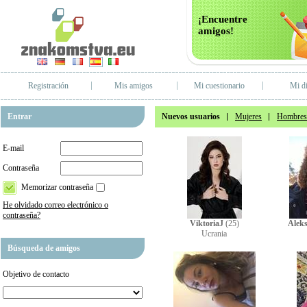
¡Encuentre
amigos!
Registración
Mis amigos
Mi cuestionario
Mi di
Entrar
Nuevos usuarios
Mujeres
Hombres
E-mail
Contraseña
Memorizar contraseña
He olvidado correo electrónico o
contraseña?
ViktoriaJ
(25)
Alek
Ucrania
Búsqueda de amigos
Objetivo de contacto