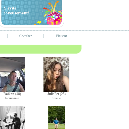
S'évite
joyeusement!
Chercher
Plaisant
Raikon
(40)
JuliaPet
(25)
Roumanie
Suède