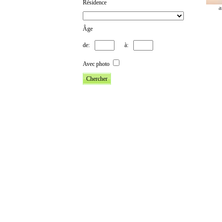
Résidence
a
Âge
de:
à:
Avec photo