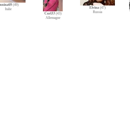
nnina69
(49)
Elvina
(47)
Italie
Russia
CurlJJ
(43)
Allemagne