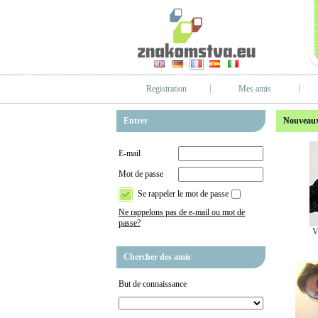
Registration
Mes amis
Entrer
Nouveaux
E-mail
Mot de passe
Se rappeler le mot de passe
Ne rappelons pas de e-mail ou mot de
passe?
V
Chercher des amis
But de connaissance