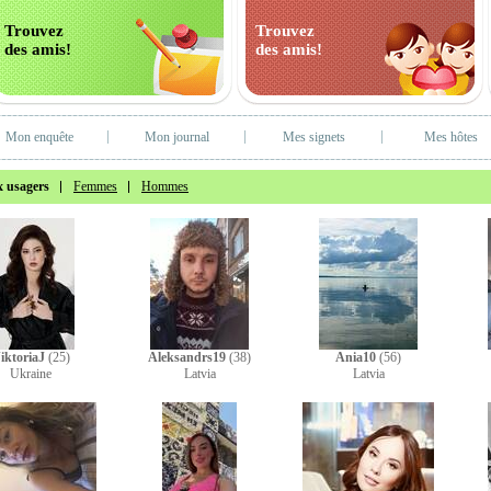
Trouvez
Trouvez
des amis!
des amis!
Mon enquête
Mon journal
Mes signets
Mes hôtes
 usagers
Femmes
Hommes
iktoriaJ
(25)
Aleksandrs19
(38)
Ania10
(56)
Ukraine
Latvia
Latvia