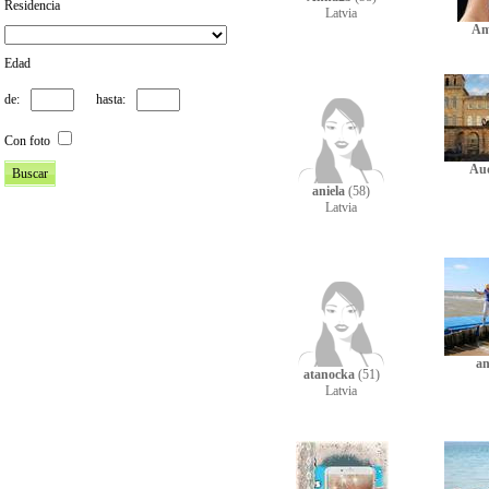
Residencia
Latvia
Am
Edad
de:
hasta:
Con foto
Au
aniela
(58)
Latvia
a
atanocka
(51)
Latvia