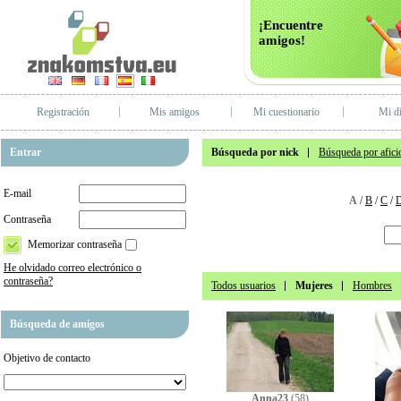
¡Encuentre
amigos!
Registración
Mis amigos
Mi cuestionario
Mi di
Entrar
Búsqueda por nick
Búsqueda por afici
E-mail
A
/
B
/
C
/
Contraseña
Memorizar contraseña
He olvidado correo electrónico o
contraseña?
Todos usuarios
Mujeres
Hombres
Búsqueda de amigos
Objetivo de contacto
Anna23
(58)