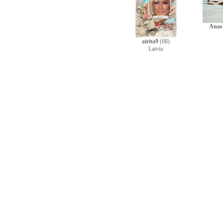
Anast
airita9
(68)
Latvia