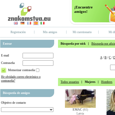
¡Encuentre
amigos!
Registración
Mis amigos
Mi cuestionario
Mi di
Entrar
Búsqueda por nick
Búsqueda por afici
E-mail
A
/
B
/
C
/
Contraseña
Memorizar contraseña
He olvidado correo electrónico o
contraseña?
Todos usuarios
Mujeres
Hombres
Búsqueda de amigos
Objetivo de contacto
EMAC
(61)
Latvia