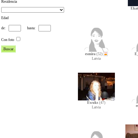
Residencia
Ekat
Edad
de:
hasta:
Con foto
esmira
(52)
E
Latvia
Ewuks
(47)
e
Latvia