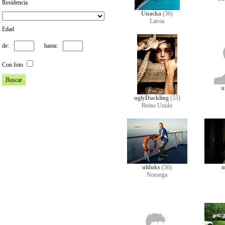
Residencia
Unacka
(36)
Latvia
Edad
de:
hasta:
Con foto
u
uglyDuckling
(55)
Reino Unido
ulduks
(56)
u
Noruega