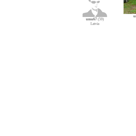
u
umu67
(59)
Latvia