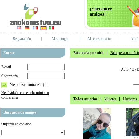
¡Encuentre
amigos!
Registración
Mis amigos
Mi cuestionario
Mi di
Entrar
Búsqueda por nick
Búsqueda por afici
E-mail
A
/
B
/
C
/
Contraseña
Memorizar contraseña
He olvidado correo electrónico o
contraseña?
Todos usuarios
Mujeres
Hombres
Búsqueda de amigos
Objetivo de contacto
ud