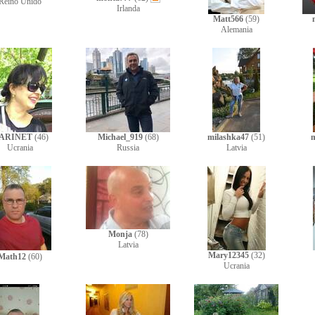
Reino Unido
Irlanda
Matt566
(59)
Alemania
ARINET
(46)
Michael_919
(68)
milashka47
(51)
Ucrania
Russia
Latvia
Monja
(78)
Latvia
Mary12345
(32)
Math12
(60)
Ucrania