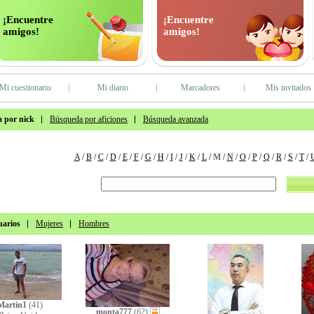
¡Encuentre
¡Encuentre
amigos!
amigos!
Mi cuestionario
Mi diario
Marcadores
Mis invitados
 por nick
Búsqueda por aficiones
Búsqueda avanzada
A
/
B
/
C
/
D
/
E
/
F
/
G
/
H
/
I
/
J
/
K
/
L
/
M
/
N
/
O
/
P
/
Q
/
R
/
S
/
T
/
uarios
Mujeres
Hombres
Martin1
(41)
monta777
(62)