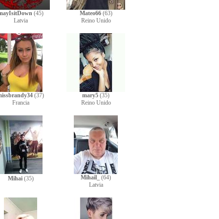
mayIsitDown
(45)
Mateo66
(63)
Latvia
Reino Unido
missbrandy34
(37)
mary5
(35)
Francia
Reino Unido
Mihail_
(64)
Mihai
(35)
Latvia