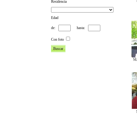
Residencia
Edad
de:
hasta:
Con foto
M