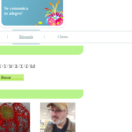
Se comunica
es alegre!
Búsqueda
Chistes
U
/
V
/
W
/
X
/
Y
/
Z
/
0-9