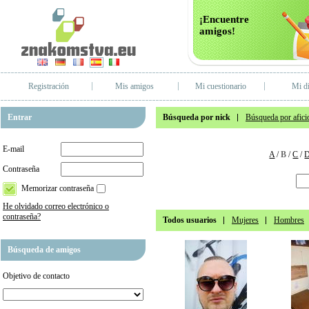
¡Encuentre
amigos!
Registración
Mis amigos
Mi cuestionario
Mi di
Entrar
Búsqueda por nick
Búsqueda por afici
E-mail
A
/
B
/
C
/
Contraseña
Memorizar contraseña
He olvidado correo electrónico o
contraseña?
Todos usuarios
Mujeres
Hombres
Búsqueda de amigos
Objetivo de contacto