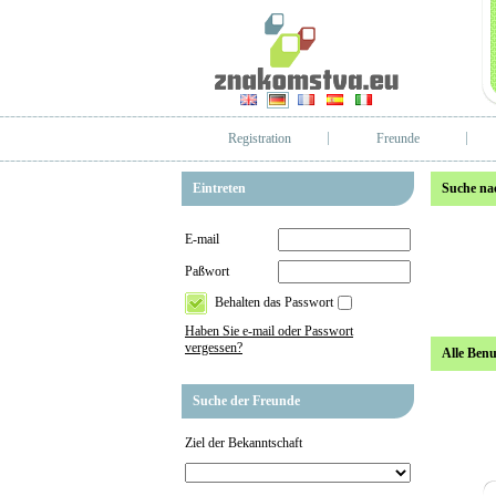
Registration
Freunde
Eintreten
Suche na
E-mail
Paßwort
Behalten das Passwort
Haben Sie e-mail oder Passwort
vergessen?
Alle Benu
Suche der Freunde
Ziel der Bekanntschaft