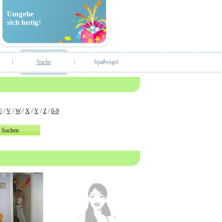
Umgehe
sich lustig!
Suche
Spaßvogel
U
/
V
/
W
/
X
/
Y
/
Z
/
0-9