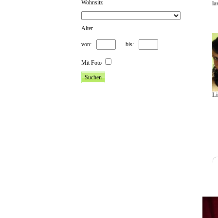
Wohnsitz
la
Alter
von:
bis:
Mit Foto
Li