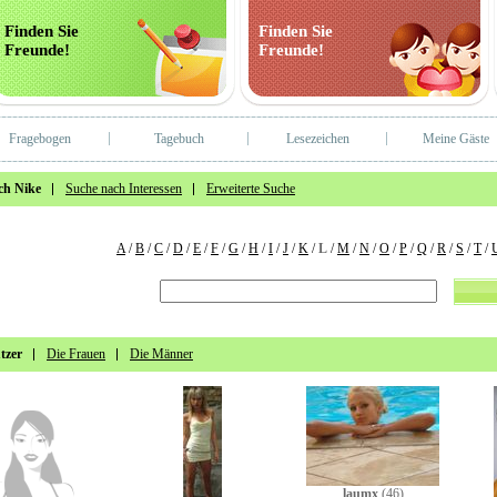
Finden Sie
Finden Sie
Freunde!
Freunde!
Fragebogen
Tagebuch
Lesezeichen
Meine Gäste
ch Nike
Suche nach Interessen
Erweiterte Suche
A
/
B
/
C
/
D
/
E
/
F
/
G
/
H
/
I
/
J
/
K
/
L
/
M
/
N
/
O
/
P
/
Q
/
R
/
S
/
T
/
tzer
Die Frauen
Die Männer
laumx
(46)