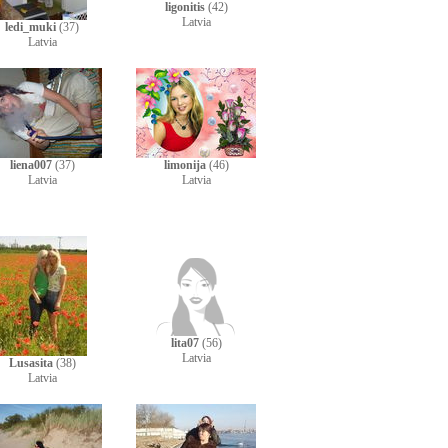
ligonitis
(42)
Latvia
ledi_muki
(37)
Latvia
liena007
(37)
limonija
(46)
Latvia
Latvia
lita07
(56)
Latvia
Lusasita
(38)
Latvia