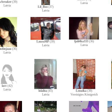
wbreaker
(39)
Latvia
Latvia
Lil_Boo
(37)
Latvia
ljali4ka333
(36)
LauraMP
(39)
Latvia
Latvia
ndinjaaa
(36)
Latvia
lasv
(42)
Latvia
lolalita
(45)
Lenulka
(39)
Latvia
Vereinigtes Königreich