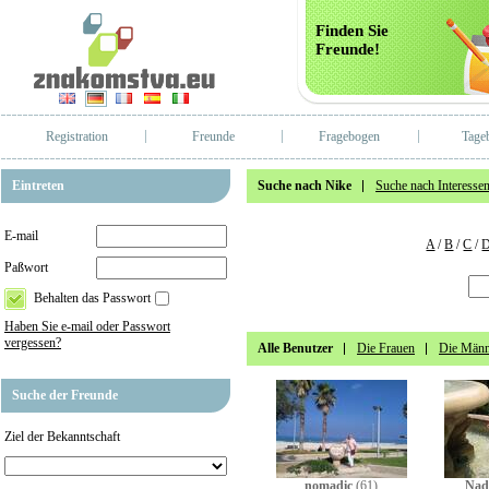
Finden Sie
Freunde!
Registration
Freunde
Fragebogen
Tage
Eintreten
Suche nach Nike
Suche nach Interesse
E-mail
A
/
B
/
C
/
Paßwort
Behalten das Passwort
Haben Sie e-mail oder Passwort
vergessen?
Alle Benutzer
Die Frauen
Die Männ
Suche der Freunde
Ziel der Bekanntschaft
nomadic
(61)
Nad