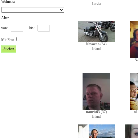
Wohnsitz
Latvia
Alter
von:
bis:
Mit Foto
Nevazno
(64)
Irland
N
nauris63
(37)
n1
Irland