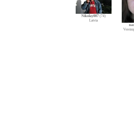
Nikolay007
(74)
Latvia
na
Vereini