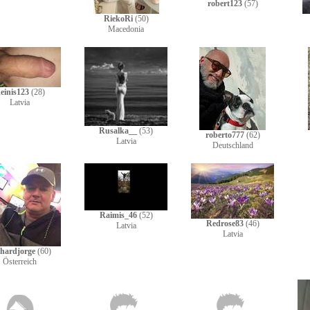
robert123
(57)
RiekoRi
(50)
Macedonia
einis123
(28)
Latvia
Rusalka__
(53)
roberto777
(62)
Latvia
Deutschland
Raimis_46
(52)
Redrose83
(46)
Latvia
Latvia
hardjorge
(60)
Österreich