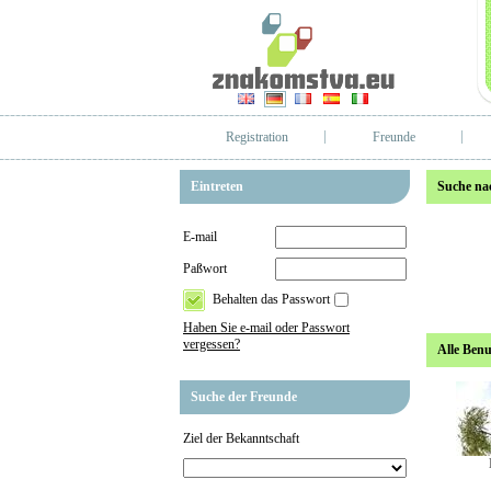
Registration
Freunde
Eintreten
Suche na
E-mail
Paßwort
Behalten das Passwort
Haben Sie e-mail oder Passwort
vergessen?
Alle Benu
Suche der Freunde
Ziel der Bekanntschaft