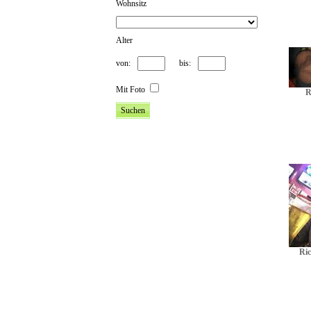
Wohnsitz
Alter
von:
bis:
Mit Foto
R
Ric