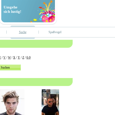
Umgehe
sich lustig!
Suche
Spaßvogel
U
/
V
/
W
/
X
/
Y
/
Z
/
0-9