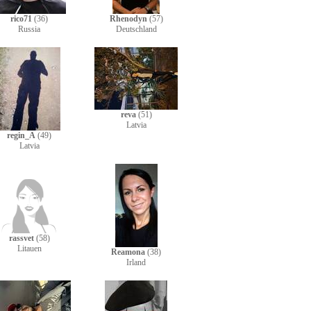
rico71
(36)
Rhenodyn
(57)
Russia
Deutschland
reva
(51)
Latvia
regin_A
(49)
Latvia
rassvet
(58)
Litauen
Reamona
(38)
Irland