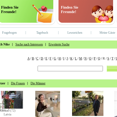
Finden Sie
Finden Sie
Freunde!
Freunde!
Fragebogen
Tagebuch
Lesezeichen
Meine Gäste
ch Nike
Suche nach Interessen
Erweiterte Suche
A
/
B
/
C
/
D
/
E
/
F
/
G
/
H
/
I
/
J
/
K
/
L
/
M
/
N
/
O
/
P
/
Q
/
R
/
S
/
T
/
tzer
Die Frauen
Die Männer
Ribka3
(72)
Latvia