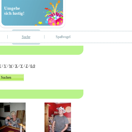
Umgehe
sich lustig!
Suche
Spaßvogel
U
/
V
/
W
/
X
/
Y
/
Z
/
0-9