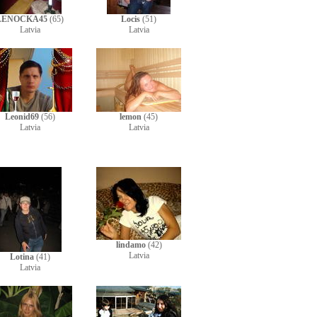
LENOCKA45
(65)
Locis
(51)
Latvia
Latvia
Leonid69
(56)
lemon
(45)
Latvia
Latvia
lindamo
(42)
Latvia
Lotina
(41)
Latvia