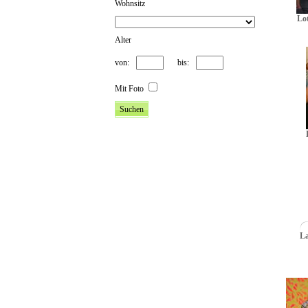
Wohnsitz
Lot
Alter
von:
bis:
Mit Foto
La