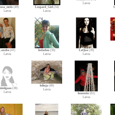
Latvia
osa_zieds
(49)
Leopard_Girl
(34)
Latvia
Latvia
Lauzha
(41)
ludadau
(56)
LaQua
(39)
Latvia
Latvia
Latvia
lolinja
(49)
imiigaaa
(38)
Latvia
Latvia
lumenite
(61)
Latvia