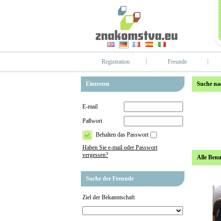
Registration
Freunde
Eintreten
Suche na
E-mail
Paßwort
Behalten das Passwort
Haben Sie e-mail oder Passwort
vergessen?
Alle Benu
Suche der Freunde
Ziel der Bekanntschaft