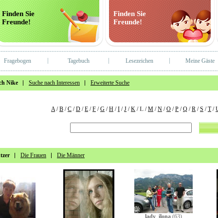
Finden Sie
Finden Sie
Freunde!
Freunde!
Fragebogen
Tagebuch
Lesezeichen
Meine Gäste
ch Nike
Suche nach Interessen
Erweiterte Suche
A
/
B
/
C
/
D
/
E
/
F
/
G
/
H
/
I
/
J
/
K
/
L
/
M
/
N
/
O
/
P
/
Q
/
R
/
S
/
T
/
tzer
Die Frauen
Die Männer
lady_ilona
(63)