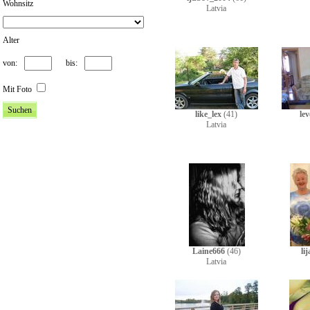
Wohnsitz
Latvia
Alter
von:
bis:
Mit Foto
like_lex
(41)
lev
Latvia
Laine666
(46)
li
Latvia