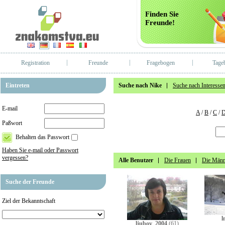
Finden Sie
Freunde!
Registration
Freunde
Fragebogen
Tage
Eintreten
Suche nach Nike
Suche nach Interesse
E-mail
A
/
B
/
C
/
Paßwort
Behalten das Passwort
Haben Sie e-mail oder Passwort
vergessen?
Alle Benutzer
Die Frauen
Die Männ
Suche der Freunde
Ziel der Bekanntschaft
l
ljubov_2004
(61)