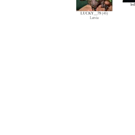
le
LUCKY__79
(46)
Latvia