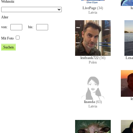
Wohnsitz
LivePage
(34)
l
Latvia
Alter
von:
bis:
Mit Foto
leofrank722
(56)
Lena
Polen
l
lizanda
(63)
Latvia