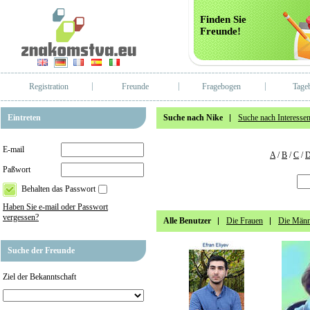
Finden Sie
Freunde!
Registration
Freunde
Fragebogen
Tage
Eintreten
Suche nach Nike
Suche nach Interesse
E-mail
A
/
B
/
C
/
Paßwort
Behalten das Passwort
Haben Sie e-mail oder Passwort
vergessen?
Alle Benutzer
Die Frauen
Die Männ
Suche der Freunde
Ziel der Bekanntschaft