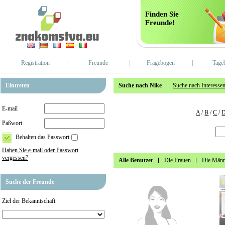
Finden Sie
Freunde!
Registration
Freunde
Fragebogen
Tage
Eintreten
Suche nach Nike
Suche nach Interesse
E-mail
A
/
B
/
C
/
Paßwort
Behalten das Passwort
Haben Sie e-mail oder Passwort
vergessen?
Alle Benutzer
Die Frauen
Die Männ
Suche der Freunde
Ziel der Bekanntschaft