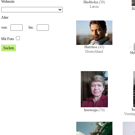
Wohnsitz
Hudiwka
(59)
Latvia
H
Alter
von:
bis:
Mit Foto
Harrisss
(45)
Deutschland
He
h
horosaja
(70)
Vereini