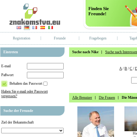
Finden Sie
Freunde!
Registration
Freunde
Fragebogen
Tage
Eintreten
Suche nach Nike
Suche nach Interesse
E-mail
A
/
B
/
C
/
Paßwort
Behalten das Passwort
Haben Sie e-mail oder Passwort
vergessen?
Alle Benutzer
Die Frauen
Die Männ
Suche der Freunde
Ziel der Bekanntschaft
Ha