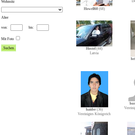
D
Wohnsitz
Howell60
(68)
Alter
von:
bis:
Mit Foto
Hostel
(44)
Latvia
he
hu
Vereini
haider
(36)
Vereinigtes Königreich