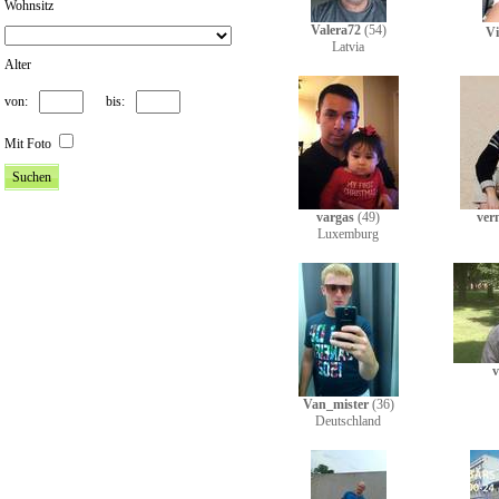
Wohnsitz
Valera72
(54)
Vi
Latvia
Alter
von:
bis:
Mit Foto
vargas
(49)
ver
Luxemburg
v
Van_mister
(36)
Deutschland