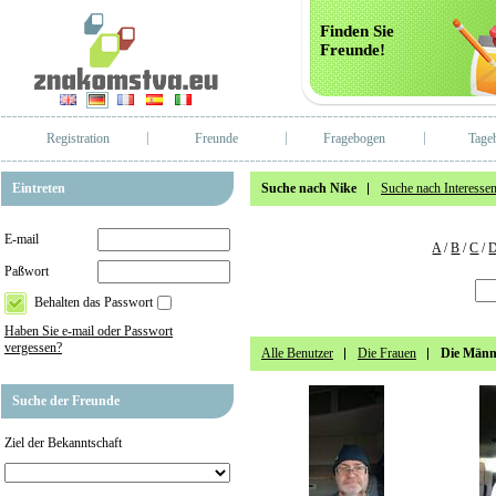
Finden Sie
Freunde!
Registration
Freunde
Fragebogen
Tage
Eintreten
Suche nach Nike
Suche nach Interesse
E-mail
A
/
B
/
C
/
Paßwort
Behalten das Passwort
Haben Sie e-mail oder Passwort
vergessen?
Alle Benutzer
Die Frauen
Die Männ
Suche der Freunde
Ziel der Bekanntschaft