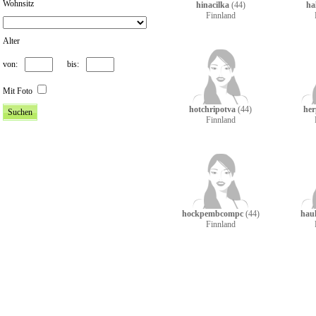
Wohnsitz
hinacilka
(44)
ha
Finnland
Alter
von:
bis:
Mit Foto
hotchripotva
(44)
her
Finnland
hockpembcompc
(44)
hau
Finnland