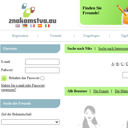
Finden Sie
Freunde!
Registration
Freunde
Fragebogen
Tage
Eintreten
Suche nach Nike
Suche nach Interesse
E-mail
A
/
B
/
C
/
Paßwort
Behalten das Passwort
Haben Sie e-mail oder Passwort
vergessen?
Alle Benutzer
Die Frauen
Die Männ
Suche der Freunde
Ziel der Bekanntschaft