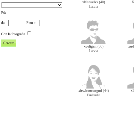
xNatusikx
(40)
X
Latvia
Età
da:
Fino a:
Con la fotografia
xooligan
(36)
xu
Latvia
xiewhoocongmi
(44)
x
Finlandia