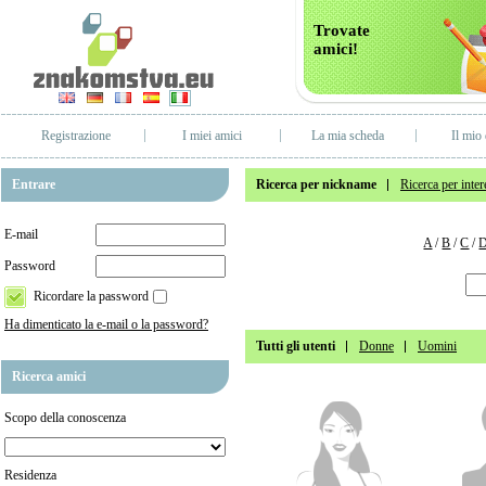
Trovate
amici!
Registrazione
I miei amici
La mia scheda
Il mio 
Entrare
Ricerca per nickname
Ricerca per inter
E-mail
A
/
B
/
C
/
Password
Ricordare la password
Ha dimenticato la e-mail o la password?
Tutti gli utenti
Donne
Uomini
Ricerca amici
Scopo della conoscenza
Residenza