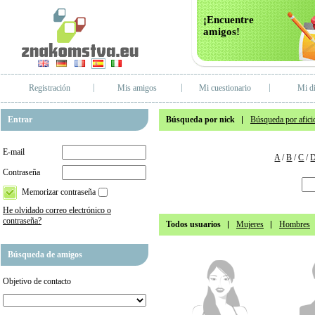
¡Encuentre
amigos!
Registración
Mis amigos
Mi cuestionario
Mi di
Entrar
Búsqueda por nick
Búsqueda por afici
E-mail
A
/
B
/
C
/
Contraseña
Memorizar contraseña
He olvidado correo electrónico o
contraseña?
Todos usuarios
Mujeres
Hombres
Búsqueda de amigos
Objetivo de contacto