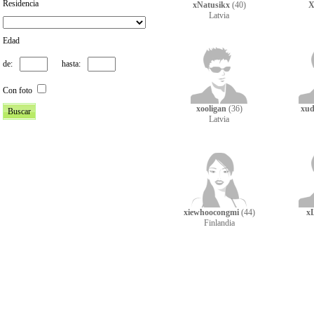
Residencia
xNatusikx
(40)
X
Latvia
Edad
de:
hasta:
Con foto
xooligan
(36)
xu
Latvia
xiewhoocongmi
(44)
x
Finlandia