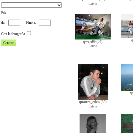
Latvia
Età
da:
Fino a:
Con la fotografia
q
qwert09
(64)
Latvia
q
quattro_edzis
(39)
Latvia