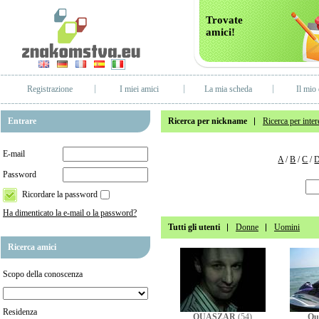
Trovate
amici!
Registrazione
I miei amici
La mia scheda
Il mio 
Entrare
Ricerca per nickname
Ricerca per inter
E-mail
A
/
B
/
C
/
Password
Ricordare la password
Ha dimenticato la e-mail o la password?
Tutti gli utenti
Donne
Uomini
Ricerca amici
Scopo della conoscenza
Residenza
QUASZAR
(54)
Qu