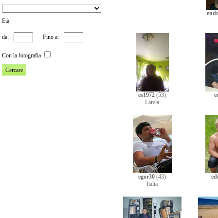
end
Età
da:
Fino a:
Con la fotografia
es1972
(53)
e
Latvia
egor30
(43)
ed
Italia