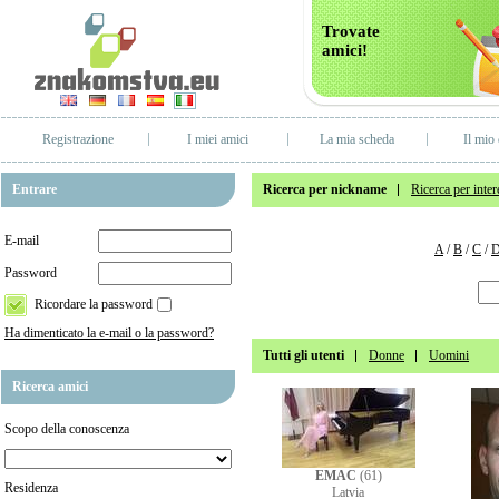
Trovate
amici!
Registrazione
I miei amici
La mia scheda
Il mio 
Entrare
Ricerca per nickname
Ricerca per inter
E-mail
A
/
B
/
C
/
Password
Ricordare la password
Ha dimenticato la e-mail o la password?
Tutti gli utenti
Donne
Uomini
Ricerca amici
Scopo della conoscenza
EMAC
(61)
Residenza
Latvia