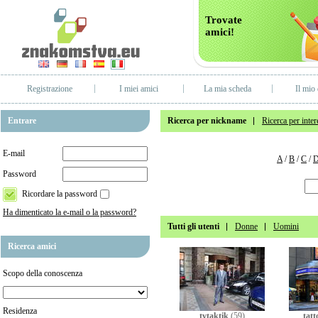
Trovate
amici!
Registrazione
I miei amici
La mia scheda
Il mio 
Entrare
Ricerca per nickname
Ricerca per inter
E-mail
A
/
B
/
C
/
Password
Ricordare la password
Ha dimenticato la e-mail o la password?
Tutti gli utenti
Donne
Uomini
Ricerca amici
Scopo della conoscenza
Residenza
tvtaktik
(59)
tatt