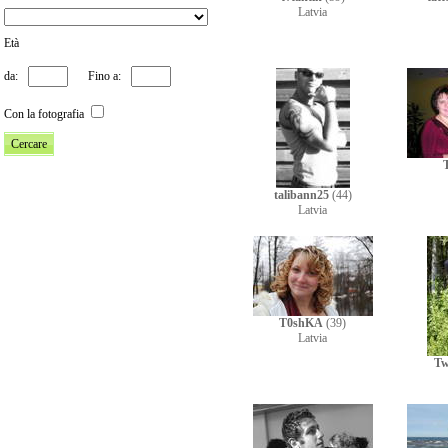
Latvia
Età
da:
Fino a:
Con la fotografia
talibann25
(44)
Latvia
T0shKA
(39)
Latvia
Tw