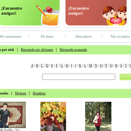
¡Encuentre
¡Encuentre
amigos!
amigos!
Mi cuestionario
Mi diario
Marcadores
Mis invitados
 por nick
Búsqueda por aficiones
Búsqueda avanzada
A
/
B
/
C
/
D
/
E
/
F
/
G
/
H
/
I
/
J
/
K
/
L
/
M
/
N
/
O
/
P
/
Q
/
R
/
S
/
T
/
uarios
Mujeres
Hombres
MyXuHx
(36)