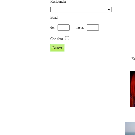
Residencia
Edad
de:
hasta:
Con foto
X