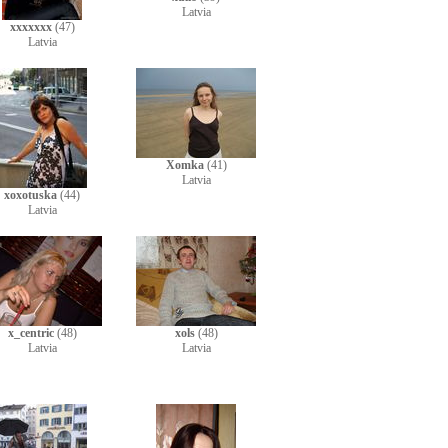
Latvia
xxxxxxx
(47)
Latvia
Xomka
(41)
Latvia
xoxotuska
(44)
Latvia
x_centric
(48)
xols
(48)
Latvia
Latvia