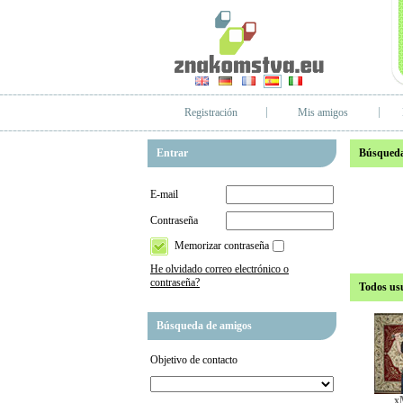
Registración
Mis amigos
Entrar
Búsqueda
E-mail
Contraseña
Memorizar contraseña
He olvidado correo electrónico o
contraseña?
Todos us
Búsqueda de amigos
Objetivo de contacto
x