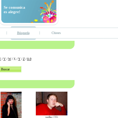
Se comunica
es alegre!
Búsqueda
Chistes
U
/
V
/
W
/
X
/
Y
/
Z
/
0-9
xulio
(39)