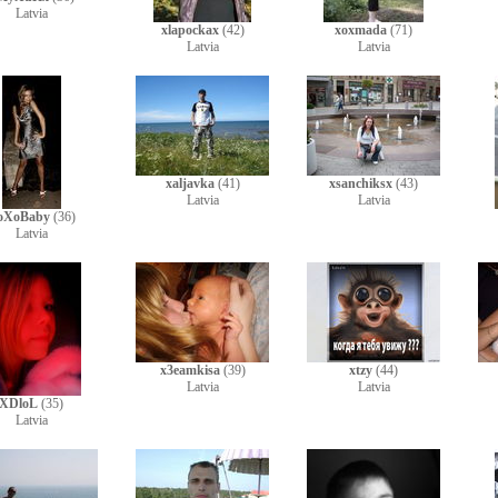
Latvia
xlapockax
(42)
xoxmada
(71)
Latvia
Latvia
xaljavka
(41)
xsanchiksx
(43)
Latvia
Latvia
oXoBaby
(36)
Latvia
x3eamkisa
(39)
xtzy
(44)
Latvia
Latvia
XDloL
(35)
Latvia