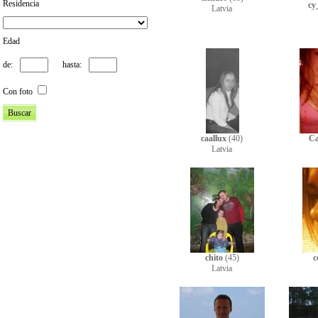
Residencia
cy
Latvia
Edad
de:
hasta:
Con foto
caallux
(40)
C
Latvia
chito
(45)
c
Latvia