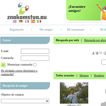
¡Encuentre
amigos!
Registración
Mis amigos
Mi cuestionario
Mi di
Entrar
Búsqueda por nick
Búsqueda por afici
E-mail
A
/
B
/
C
/
Contraseña
Memorizar contraseña
He olvidado correo electrónico o
contraseña?
Todos usuarios
Mujeres
Hombres
Búsqueda de amigos
Objetivo de contacto
ciekurs
(60)