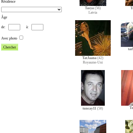
Résidence
Tasya
(56)
T
Latvia
Âge
de:
à:
Avec photo
tar
TatJaana
(42)
Royaume-Uni
T
tuncay11
(58)