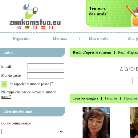
Trouvez
des amis!
Registration
Mes amis
Mon enquête
Mon j
Entrer
Rech. d’après le surnom
Rech. d’après 
E-mail
A
/
B
/
C
/
Mot de passe
Se rappeler le mot de passe
Ne rappelons pas de e-mail ou mot de
passe?
Tous les usagers
Femmes
Hommes
Chercher des amis
But de connaissance