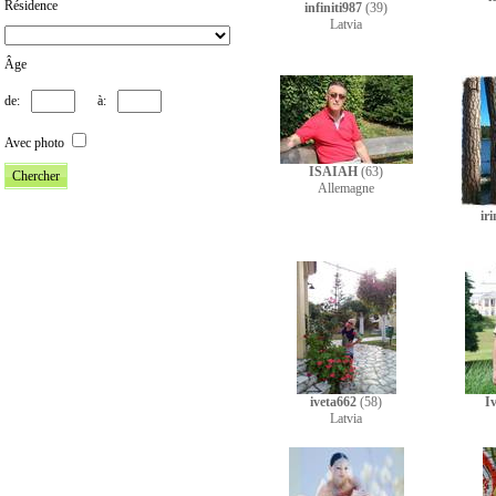
Résidence
infiniti987
(39)
Latvia
Âge
de:
à:
Avec photo
ISAIAH
(63)
Allemagne
ir
iveta662
(58)
I
Latvia