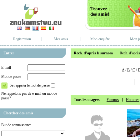
Trouvez
des amis!
Registration
Mes amis
Mon enquête
Mon j
Entrer
Rech. d’après le surnom
Rech. d’après 
E-mail
A
/
B
/
C
/
Mot de passe
Se rappeler le mot de passe
Ne rappelons pas de e-mail ou mot de
passe?
Tous les usagers
Femmes
Hommes
Chercher des amis
But de connaissance
i