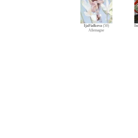
IjaFialkova
(50)
In
Allemagne