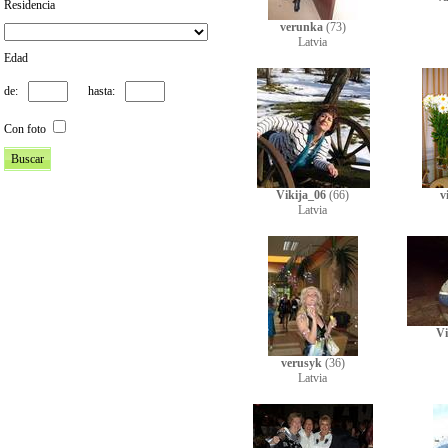
Residencia
verunka
(73)
Latvia
Edad
de:
hasta:
Con foto
Vikija_06
(66)
v
Latvia
Vi
verusyk
(36)
Latvia