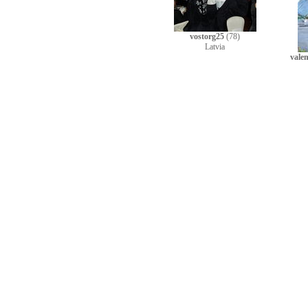
vostorg25
(78)
Latvia
vale