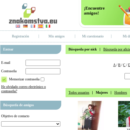
¡Encuentre
amigos!
Registración
Mis amigos
Mi cuestionario
Mi di
Entrar
Búsqueda por nick
Búsqueda por afici
E-mail
A
/
B
/
C
/
Contraseña
Memorizar contraseña
He olvidado correo electrónico o
contraseña?
Todos usuarios
Mujeres
Hombres
Búsqueda de amigos
Objetivo de contacto
v