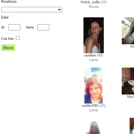
Residencia
Stelyk_stella
(33)
Russia
Edad
de:
hasta:
Con foto
St
sun6ine
(40)
Latvia
Sluc
saulite1981
(45)
Latvia