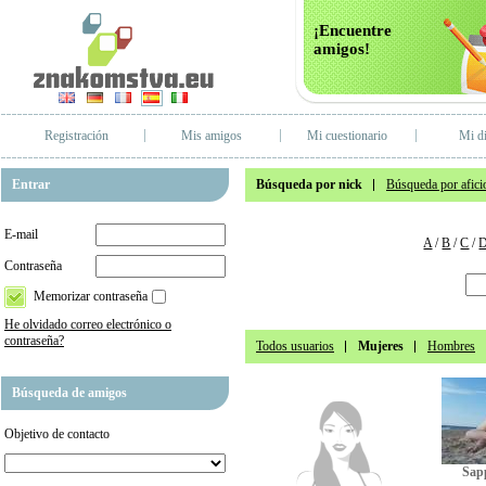
¡Encuentre
amigos!
Registración
Mis amigos
Mi cuestionario
Mi di
Entrar
Búsqueda por nick
Búsqueda por afici
E-mail
A
/
B
/
C
/
Contraseña
Memorizar contraseña
He olvidado correo electrónico o
contraseña?
Todos usuarios
Mujeres
Hombres
Búsqueda de amigos
Objetivo de contacto
Sap