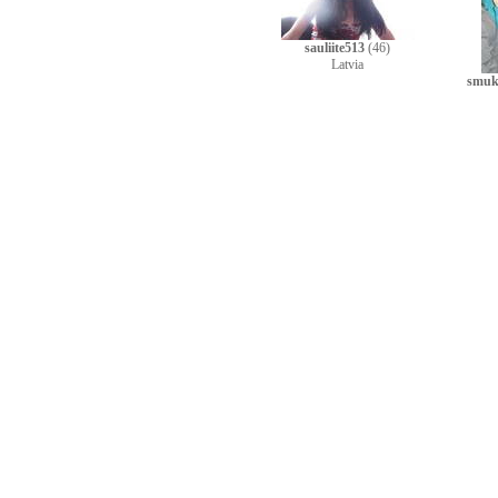
sauliite513
(46)
Latvia
smuk