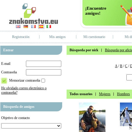
¡Encuentre
amigos!
Registración
Mis amigos
Mi cuestionario
Mi di
Entrar
Búsqueda por nick
Búsqueda por afici
E-mail
A
/
B
/
C
/
Contraseña
Memorizar contraseña
He olvidado correo electrónico o
contraseña?
Todos usuarios
Mujeres
Hombres
Búsqueda de amigos
Objetivo de contacto
N