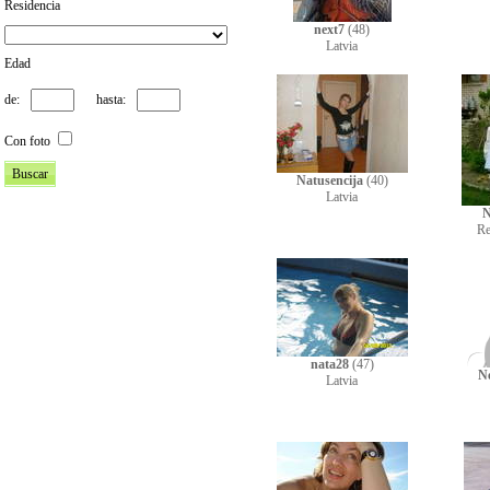
Residencia
next7
(48)
Latvia
Edad
de:
hasta:
Con foto
Natusencija
(40)
Latvia
N
Re
nata28
(47)
N
Latvia