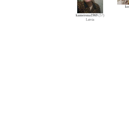
ko
kamerona1969
(57)
Latvia