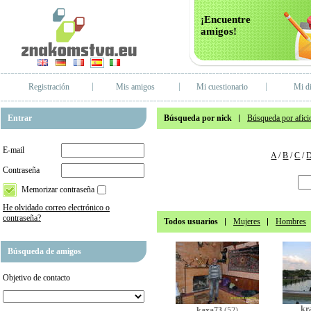
¡Encuentre
amigos!
Registración
Mis amigos
Mi cuestionario
Mi di
Entrar
Búsqueda por nick
Búsqueda por afici
E-mail
A
/
B
/
C
/
Contraseña
Memorizar contraseña
He olvidado correo electrónico o
contraseña?
Todos usuarios
Mujeres
Hombres
Búsqueda de amigos
Objetivo de contacto
kr
kaxa73
(52)