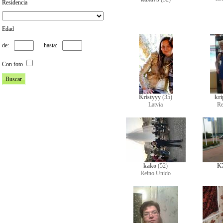
Residencia
Edad
de:
hasta:
Con foto
Kristyyy
(35)
kri
Latvia
Re
kako
(52)
K
Reino Unido