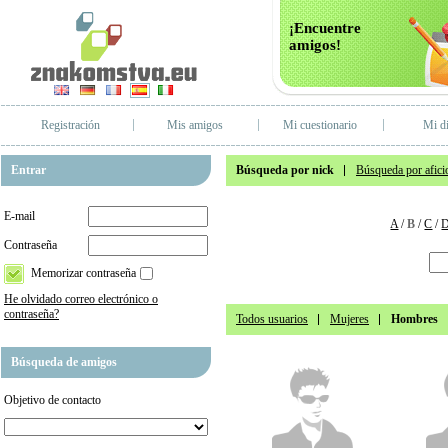
¡Encuentre
amigos!
Registración
Mis amigos
Mi cuestionario
Mi di
Entrar
Búsqueda por nick
Búsqueda por afici
E-mail
A
/
B
/
C
/
Contraseña
Memorizar contraseña
He olvidado correo electrónico o
contraseña?
Todos usuarios
Mujeres
Hombres
Búsqueda de amigos
Objetivo de contacto