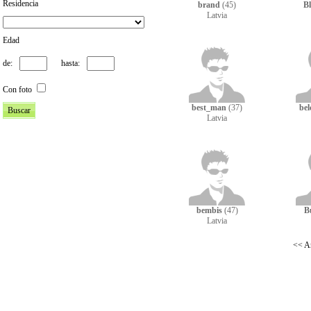
Residencia
brand
(45)
Bl
Latvia
Edad
de:
hasta:
Con foto
best_man
(37)
bel
Latvia
bembis
(47)
B
Latvia
<< An