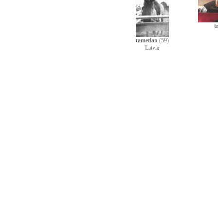
t
tametlan
(59)
Latvia