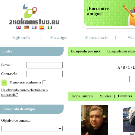
¡Encuentre
amigos!
Registración
Mis amigos
Mi cuestionario
Mi di
Entrar
Búsqueda por nick
Búsqueda por afici
E-mail
A
/
B
/
C
/
Contraseña
Memorizar contraseña
He olvidado correo electrónico o
contraseña?
Todos usuarios
Mujeres
Hombres
Búsqueda de amigos
Objetivo de contacto
tar