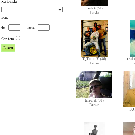
Residencia
Trolek
(51)
Latvia
Edad
de:
hasta:
Con foto
T_TommY
(36)
trakt
Latvia
Re
terrorik
(31)
Russia
TO