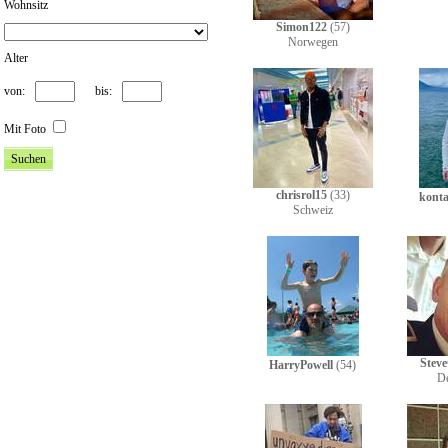
Wohnsitz
Simon122
(57)
Norwegen
Alter
von:
bis:
Mit Foto
chrisrol15
(33)
konta
Schweiz
Steve
HarryPowell
(54)
D