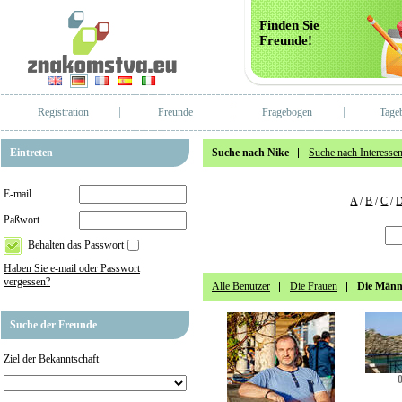
Finden Sie
Freunde!
Registration
Freunde
Fragebogen
Tage
Eintreten
Suche nach Nike
Suche nach Interesse
E-mail
A
/
B
/
C
/
Paßwort
Behalten das Passwort
Haben Sie e-mail oder Passwort
vergessen?
Alle Benutzer
Die Frauen
Die Männ
Suche der Freunde
Ziel der Bekanntschaft